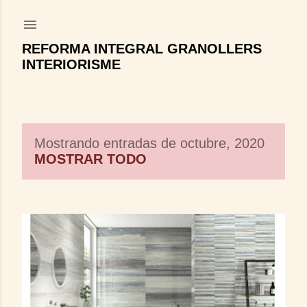
Ir al contenido principal
REFORMA INTEGRAL GRANOLLERS
INTERIORISME
Mostrando entradas de octubre, 2020
E
MOSTRAR TODO
n
t
r
a
d
a