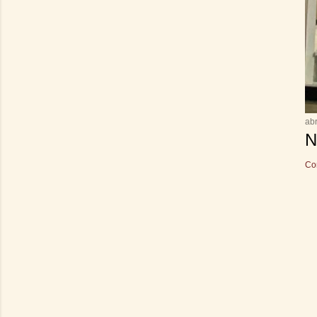
abr
N
Co