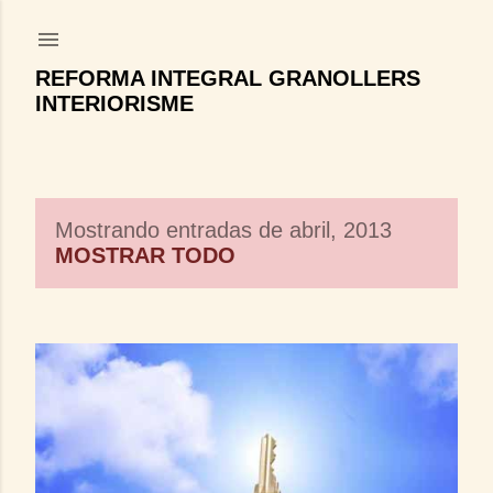
Ir al contenido principal
REFORMA INTEGRAL GRANOLLERS
INTERIORISME
Mostrando entradas de abril, 2013
E
MOSTRAR TODO
n
t
r
a
d
a