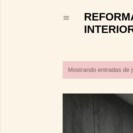
REFORMA
INTERIO
Mostrando entradas de j
E
n
t
r
a
d