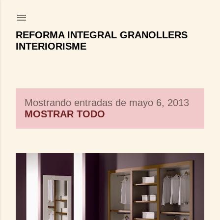
Ir al contenido principal
REFORMA INTEGRAL GRANOLLERS
INTERIORISME
Mostrando entradas de mayo 6, 2013
E
MOSTRAR TODO
n
t
r
a
d
a