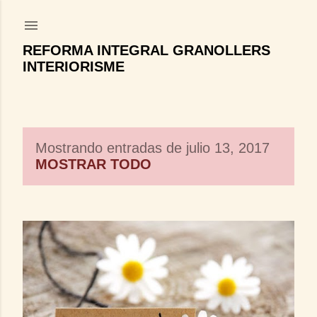
Ir al contenido principal
REFORMA INTEGRAL GRANOLLERS
INTERIORISME
Mostrando entradas de julio 13, 2017
E
MOSTRAR TODO
n
t
r
a
d
a