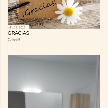
s
julio 13, 2017
GRACIAS
Compartir