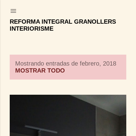
Ir al contenido principal
REFORMA INTEGRAL GRANOLLERS
INTERIORISME
Mostrando entradas de febrero, 2018
E
MOSTRAR TODO
n
t
r
a
d
a