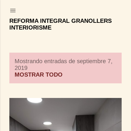
Ir al contenido principal
REFORMA INTEGRAL GRANOLLERS
INTERIORISME
Mostrando entradas de septiembre 7,
E
2019
n
MOSTRAR TODO
t
r
a
d
a