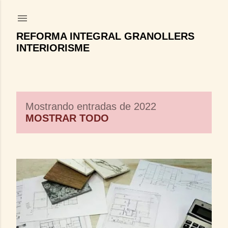
Ir al contenido principal
REFORMA INTEGRAL GRANOLLERS
INTERIORISME
Mostrando entradas de 2022
E
MOSTRAR TODO
n
t
r
a
d
a