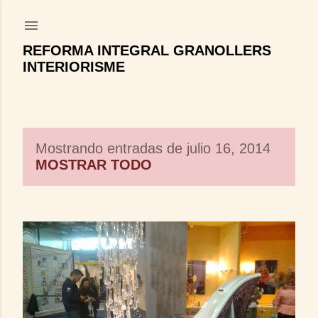
Ir al contenido principal
REFORMA INTEGRAL GRANOLLERS
INTERIORISME
Mostrando entradas de julio 16, 2014
E
MOSTRAR TODO
n
t
r
a
d
a