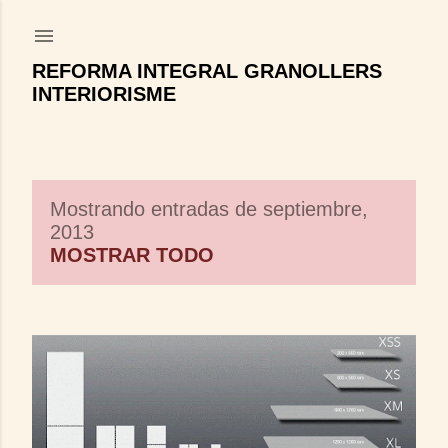
Ir al contenido principal
REFORMA INTEGRAL GRANOLLERS
INTERIORISME
Mostrando entradas de septiembre,
E
2013
n
MOSTRAR TODO
t
r
a
d
a