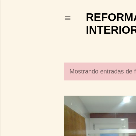
REFORMA
INTERIO
Mostrando entradas de f
E
n
t
r
a
d