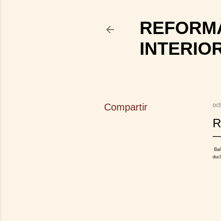
REFORMA
INTERIO
Compartir
oc
R
Bañ
duc