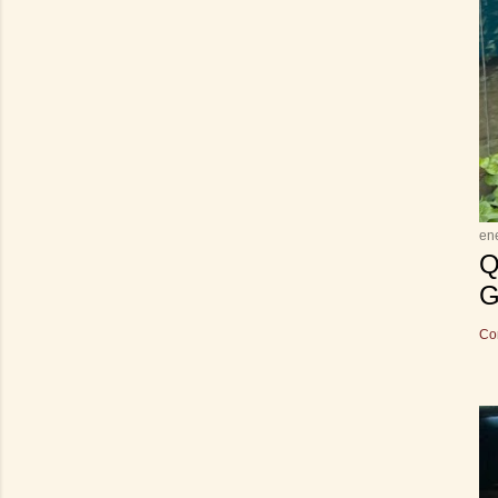
en
Q
G
Co