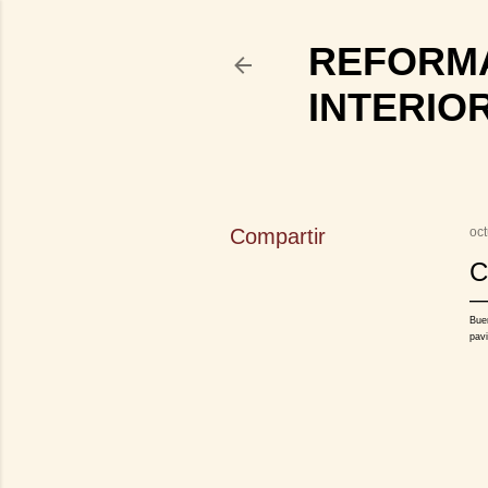
REFORMA
INTERIO
Compartir
oc
C
Bue
pav