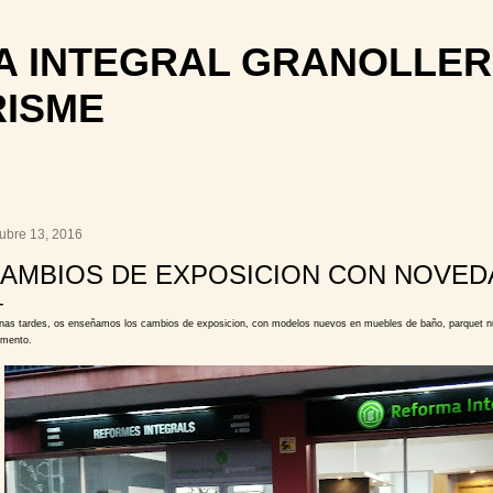
Ir al contenido principal
 INTEGRAL GRANOLLER
RISME
tubre 13, 2016
AMBIOS DE EXPOSICION CON NOVED
nas tardes, os enseñamos los cambios de exposicion, con modelos nuevos en muebles de baño, parquet n
imento.