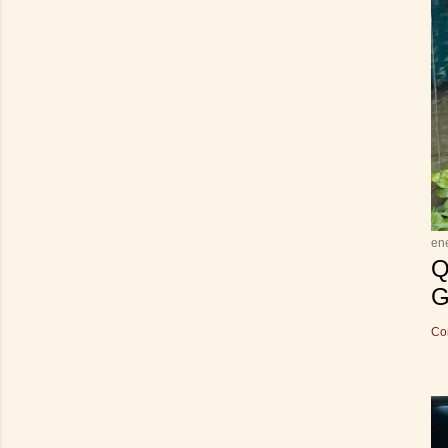
en
Q
G
Co