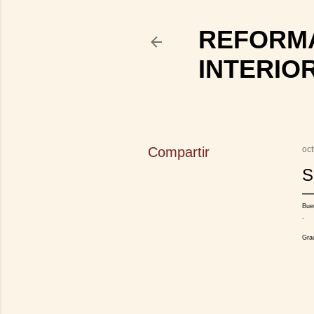
REFORMA
INTERIO
Compartir
oc
S
Bue
.
Gra