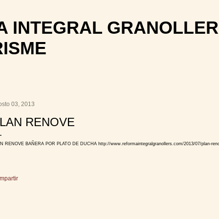
Ir al contenido principal
 INTEGRAL GRANOLLER
RISME
osto 03, 2013
LAN RENOVE
N RENOVE BAÑERA POR PLATO DE DUCHA http://www.reformaintegralgranollers.com/2013/07/plan-renove
mpartir