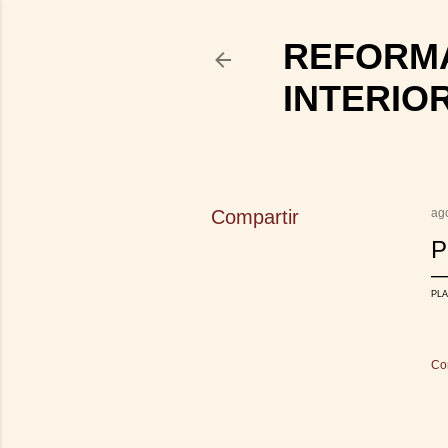
REFORMA
INTERIO
Compartir
ag
P
PLA
Co