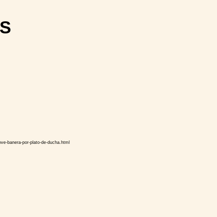
S
-banera-por-plato-de-ducha.html