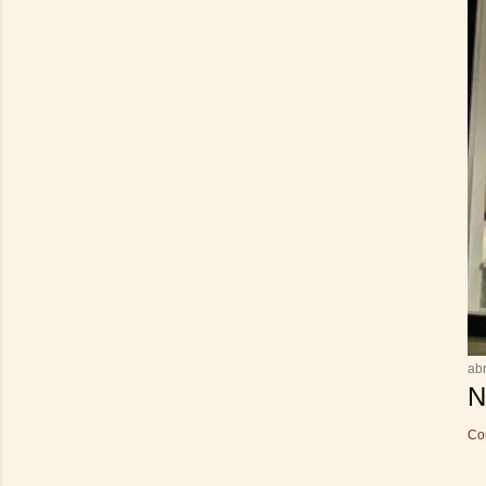
abr
N
Co