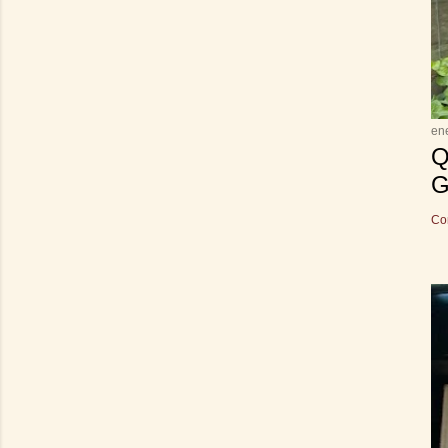
en
Q
G
Co